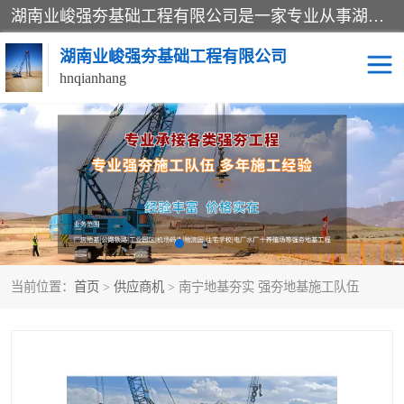
湖南业峻强夯基础工程有限公司是一家专业从事湖南强夯基础工程、强夯机租赁，地基处理的施工单位。业务覆盖：湖南、广东，江西等地。可承接1000KN.m-25000KN.m强夯（置换）工程。公司创始人是国内较早期从事强夯施工的建设者，经过多年的一步一个脚印的发展，在行业内具有较高的度和良好的口碑。
湖南业峻强夯基础工程有限公司
hnqianhang
强夯施工案例
强夯机租赁
强夯施工工程
强夯施工队伍
强夯队伍
当前位置：
首页
>
供应商机
> 南宁地基夯实 强夯地基施工队伍