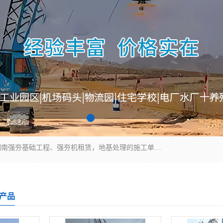
湖南业峻强夯基础工程有限公司是一家专业从事湖南强夯基础工程、强夯机租赁，地基处理的施工单位。业务覆盖：湖南、广东，江西等地。可承接1000KN.m-25000KN.m强夯（置换）工程。公司创始人是国内较早期从事强夯施工的建设者，经过多年的一步一个脚印的发展，在行业内具有较高的度和良好的口碑。
产品