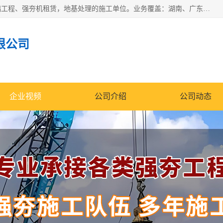
湖南业峻强夯基础工程有限公司是一家专业从事湖南强夯基础工程、强夯机租赁，地基处理的施工单位。业务覆盖：湖南、广东，江西等地。可承接1000KN.m-25000KN.m强夯（置换）工程。公司创始人是国内较早期从事强夯施工的建设者，经过多年的一步一个脚印的发展，在行业内具有较高的度和良好的口碑。
限公司
企业视频
公司介绍
公司动态