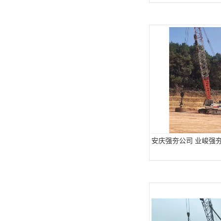
安庆强夯公司 业峻强