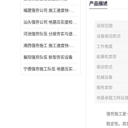
产品描述
福建强夯公司 施工速度快-施耐用性强
汕头强夯公司 地基压实度检测方法与标准
适用范围
河池强夯队伍 分层夯实与逐层检测技术
设备驱动型式
湘西强夯施工 施工速度快-施耐用性强
工作角度
起重机类型
襄阳强夯队伍 新型夯实设备
驱动型式
宁德强夯施工队伍 地基压实度检测方法与标准
机械设备
服务类型
地基承载力特征
强夯施工是
稳定性。其