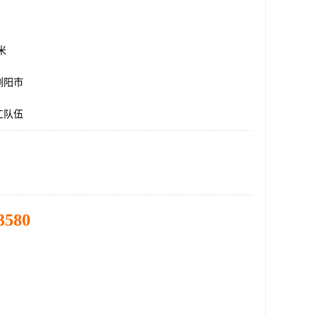
方米
浏阳市
工队伍
3580