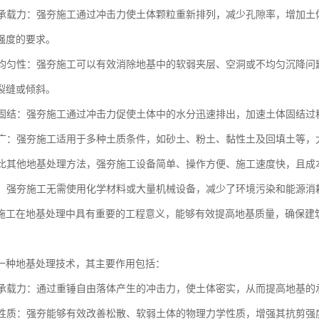
地基承载力：强夯施工通过冲击力使土体颗粒重新排列，减少孔隙率，增加
强度的要求。
地基均匀性：强夯施工可以有效消除地基中的软弱夹层、空洞或不均匀沉降
裂缝或倾斜。
土体固结：强夯施工通过冲击力促使土体中的水分迅速排出，加速土体固结
范围广：强夯施工适用于多种土质条件，如砂土、粉土、黏性土及回填土等
：相比其他地基处理方法，强夯施工设备简单、操作方便、施工速度快，且
节能：强夯施工无需使用化学材料或大量机械设备，减少了环境污染和能源
施工在地基处理中具有重要的工程意义，能够有效提高地基质量，确保建
一种地基处理技术，其主要作用包括：
地基承载力：通过重锤自由落体产生的冲击力，使土体密实，从而提高地基
土体性质：强夯能够有效改善松散、软弱土体的物理力学性质，增强其抗剪强