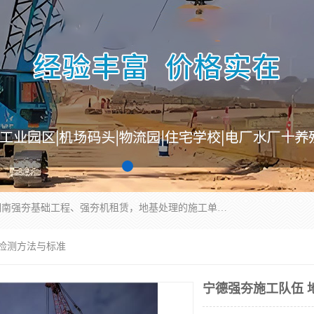
湖南业峻强夯基础工程有限公司是一家专业从事湖南强夯基础工程、强夯机租赁，地基处理的施工单位。业务覆盖：湖南、广东，江西等地。可承接1000KN.m-25000KN.m强夯（置换）工程。公司创始人是国内较早期从事强夯施工的建设者，经过多年的一步一个脚印的发展，在行业内具有较高的度和良好的口碑。
度检测方法与标准
宁德强夯施工队伍 