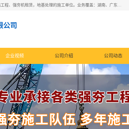
湖南业峻强夯基础工程有限公司是一家专业从事湖南强夯基础工程、强夯机租赁，地基处理的施工单位。业务覆盖：湖南、广东，江西等地。可承接1000KN.m-25000KN.m强夯（置换）工程。公司创始人是国内较早期从事强夯施工的建设者，经过多年的一步一个脚印的发展，在行业内具有较高的度和良好的口碑。
限公司
企业视频
公司介绍
公司动态