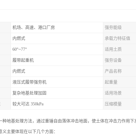
机场、高速、港口厂房
强夯能级
内燃式
承载力特征值
60°~77°
适用土质
履带起重机
强夯设备
内燃式
产品名称
液压式履带强夯机
起重量
复杂地基处理加固
适用场景
值
较大可达 350kPa
压缩模量
一种地基处理方法，通过重锤自由落体冲击地面，使土体在冲击力作用下
意义主要体现在以下几个方面：