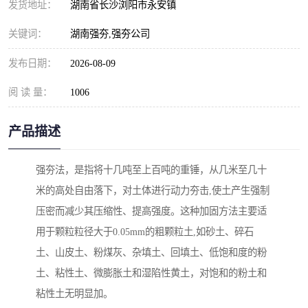
发货地址：
湖南省长沙浏阳市永安镇
关键词：
湖南强夯,强夯公司
发布日期：
2026-08-09
阅 读 量：
1006
产品描述
强夯法，是指将十几吨至上百吨的重锤，从几米至几十
米的高处自由落下，对土体进行动力夯击,使土产生强制
压密而减少其压缩性、提高强度。这种加固方法主要适
用于颗粒粒径大于0.05mm的粗颗粒土,如砂土、碎石
土、山皮土、粉煤灰、杂填土、回填土、低饱和度的粉
土、粘性土、微膨胀土和湿陷性黄土，对饱和的粉土和