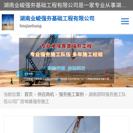
湖南业峻强夯基础工程有限公司是一家专业从事湖南强夯基础工程、强夯机租赁，地基处理的施工单位。业务覆盖：湖南、广东，江西等地。可承接1000KN.m-25000KN.m强夯（置换）工程。公司创始人是国内较早期从事强夯施工的建设者，经过多年的一步一个脚印的发展，在行业内具有较高的度和良好的口碑。
湖南业峻强夯基础工程有限公司
hnqianhang
强夯施工案例
强夯机租赁
强夯施工工程
强夯施工队伍
强夯队伍
当前位置：
首页
>
供应商机
>
强夯施工案例
> 湖南邵阳强夯施工队
伍公司厂房地基强夯施工