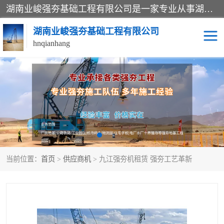
湖南业峻强夯基础工程有限公司是一家专业从事湖南强夯基础工程、强夯机租赁，地基处理的施工单位。业务覆盖：湖南、广东，江西等地。可承接1000KN.m-25000KN.m强夯（置换）工程。公司创始人是国内较早期从事强夯施工的建设者，经过多年的一步一个脚印的发展，在行业内具有较高的度和良好的口碑。
湖南业峻强夯基础工程有限公司
hnqianhang
强夯施工案例
强夯机租赁
强夯施工工程
强夯施工队伍
强夯队伍
当前位置：
首页
>
供应商机
> 九江强夯机租赁 强夯工艺革新