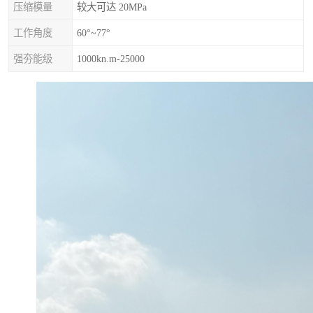
压缩模量
较大可达 20MPa
工作角度
60°~77°
强夯能级
1000kn.m-25000