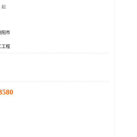
 起
浏阳市
工工程
3580