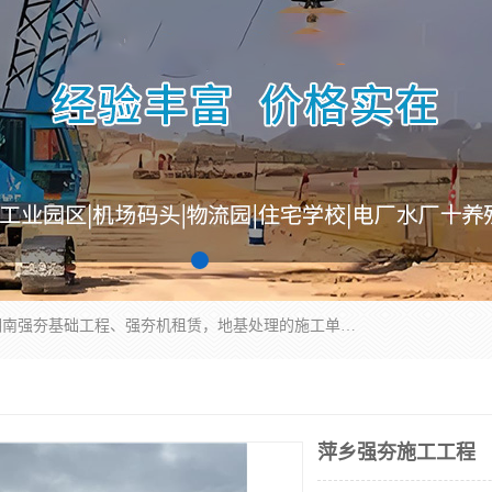
湖南业峻强夯基础工程有限公司是一家专业从事湖南强夯基础工程、强夯机租赁，地基处理的施工单位。业务覆盖：湖南、广东，江西等地。可承接1000KN.m-25000KN.m强夯（置换）工程。公司创始人是国内较早期从事强夯施工的建设者，经过多年的一步一个脚印的发展，在行业内具有较高的度和良好的口碑。
萍乡强夯施工工程