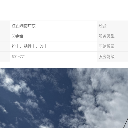
江西湖南广东
经验
50余台
服务类型
粉土、粘性土、沙土
压缩模量
60°~77°
强夯能级