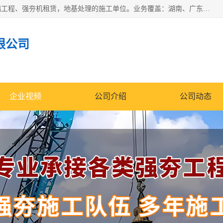
湖南业峻强夯基础工程有限公司是一家专业从事湖南强夯基础工程、强夯机租赁，地基处理的施工单位。业务覆盖：湖南、广东，江西等地。可承接1000KN.m-25000KN.m强夯（置换）工程。公司创始人是国内较早期从事强夯施工的建设者，经过多年的一步一个脚印的发展，在行业内具有较高的度和良好的口碑。
限公司
企业视频
公司介绍
公司动态