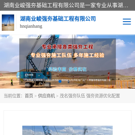
湖南业峻强夯基础工程有限公司是一家专业从事湖南强夯基础工程、强夯机租赁，地基处理的施工单位。业务覆盖：湖南、广东，江西等地。可承接1000KN.m-25000KN.m强夯（置换）工程。公司创始人是国内较早期从事强夯施工的建设者，经过多年的一步一个脚印的发展，在行业内具有较高的度和良好的口碑。
湖南业峻强夯基础工程有限公司
hnqianhang
强夯施工案例
强夯机租赁
强夯施工工程
强夯施工队伍
强夯队伍
当前位置：
首页
>
供应商机
> 茂名强夯队伍 强夯资源优化配置