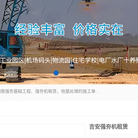
湖南业峻强夯基础工程有限公司是一家专业从事湖南强夯基础工程、强夯机租赁，地基处理的施工单位。业务覆盖：湖南、广东，江西等地。可承接1000KN.m-25000KN.m强夯（置换）工程。公司创始人是国内较早期从事强夯施工的建设者，经过多年的一步一个脚印的发展，在行业内具有较高的度和良好的口碑。
吉安强夯机租赁