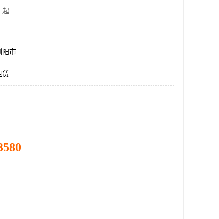
 起
浏阳市
租赁
3580