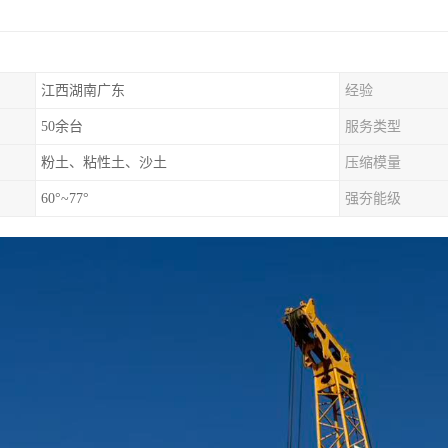
江西湖南广东
经验
50余台
服务类型
粉土、粘性土、沙土
压缩模量
60°~77°
强夯能级