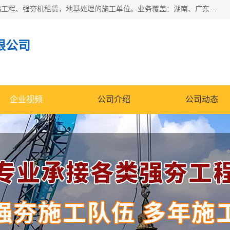
湖南业峻强夯基础工程有限公司是一家专业从事湖南强夯基础工程、强夯机租赁，地基处理的施工单位。业务覆盖：湖南、广东，江西等地。可承接1000KN.m-25000KN.m强夯（置换）工程。公司创始人是国内较早期从事强夯施工的建设者，经过多年的一步一个脚印的发展，在行业内具有较高的度和良好的口碑。
限公司
企业视频
公司介绍
公司动态