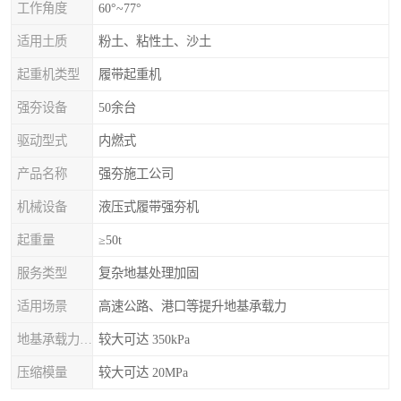
工作角度
60°~77°
适用土质
粉土、粘性土、沙土
起重机类型
履带起重机
强夯设备
50余台
驱动型式
内燃式
产品名称
强夯施工公司
机械设备
液压式履带强夯机
起重量
≥50t
服务类型
复杂地基处理加固
适用场景
高速公路、港口等提升地基承载力
地基承载力特征值
较大可达 350kPa
压缩模量
较大可达 20MPa