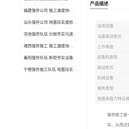
产品描述
福建强夯公司 施工速度快-施耐用性强
汕头强夯公司 地基压实度检测方法与标准
适用范围
河池强夯队伍 分层夯实与逐层检测技术
设备驱动型式
湘西强夯施工 施工速度快-施耐用性强
工作角度
起重机类型
襄阳强夯队伍 新型夯实设备
驱动型式
宁德强夯施工队伍 地基压实度检测方法与标准
机械设备
服务类型
地基承载力特征
强夯施工是
实，从而达