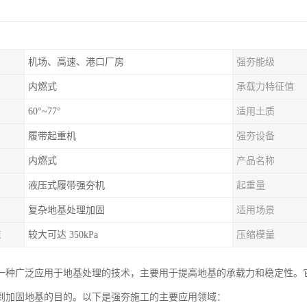
机场、高速、港口厂房
强夯能级
内燃式
承载力特征值
60°~77°
适用土质
履带起重机
强夯设备
内燃式
产品名称
液压式履带强夯机
起重量
复杂地基处理加固
适用场景
值
较大可达 350kPa
压缩模量
一种广泛应用于地基处理的技术，主要用于提高地基的承载力和稳定性。
到加固地基的目的。以下是强夯施工的主要应用领域：