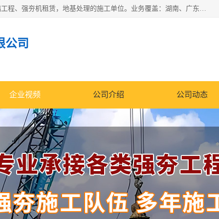
湖南业峻强夯基础工程有限公司是一家专业从事湖南强夯基础工程、强夯机租赁，地基处理的施工单位。业务覆盖：湖南、广东，江西等地。可承接1000KN.m-25000KN.m强夯（置换）工程。公司创始人是国内较早期从事强夯施工的建设者，经过多年的一步一个脚印的发展，在行业内具有较高的度和良好的口碑。
限公司
企业视频
公司介绍
公司动态