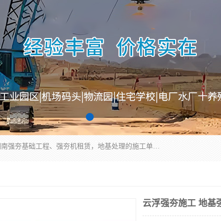
湖南业峻强夯基础工程有限公司是一家专业从事湖南强夯基础工程、强夯机租赁，地基处理的施工单位。业务覆盖：湖南、广东，江西等地。可承接1000KN.m-25000KN.m强夯（置换）工程。公司创始人是国内较早期从事强夯施工的建设者，经过多年的一步一个脚印的发展，在行业内具有较高的度和良好的口碑。
云浮强夯施工 地基