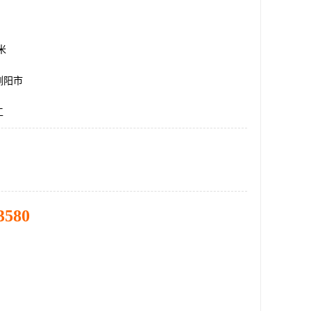
方米
浏阳市
工
3580