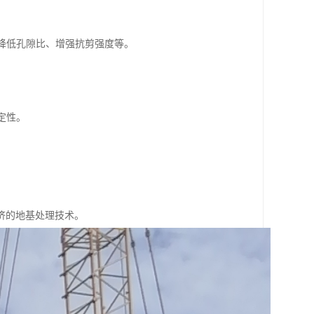
、降低孔隙比、增强抗剪强度等。
。
定性。
。
。
济的地基处理技术。