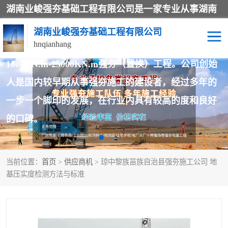
湖南业峻强夯基础工程有限公司是一家专业从事湖南
强夯基础工程、强夯机租赁，地基处理的施工单位。
湖南业峻强夯基础工程有限公司
hnqianhang
业务覆盖：湖南、广东，江西等地。可承接
1000KN.m-25000KN.m强夯（置换）工程。公司创始
人是国内较早期从事强夯施工的建设者，经过多年的
强夯施工案例
强夯机租赁
一步一个脚印的发展，在行业内具有较高的度和良好
强夯施工工程
强夯施工队伍
的口碑。
强夯队伍
当前位置：
首页
>
供应商机
> 琼中黎族苗族自治县强夯施工公司 地
基压实度检测方法与标准