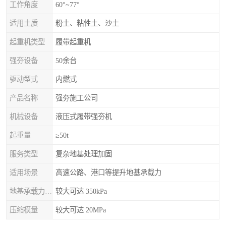
工作角度
60°~77°
适用土质
粉土、粘性土、沙土
起重机类型
履带起重机
强夯设备
50余台
驱动型式
内燃式
产品名称
强夯施工公司
机械设备
液压式履带强夯机
起重量
≥50t
服务类型
复杂地基处理加固
适用场景
高速公路、港口等提升地基承载力
地基承载力特征值
较大可达 350kPa
压缩模量
较大可达 20MPa