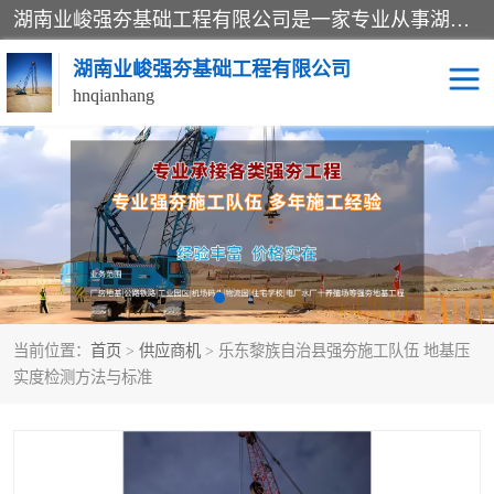
湖南业峻强夯基础工程有限公司是一家专业从事湖南强夯基础工程、强夯机租赁，地基处理的施工单位。业务覆盖：湖南、广东，江西等地。可承接1000KN.m-25000KN.m强夯（置换）工程。公司创始人是国内较早期从事强夯施工的建设者，经过多年的一步一个脚印的发展，在行业内具有较高的度和良好的口碑。
湖南业峻强夯基础工程有限公司
hnqianhang
强夯施工案例
强夯机租赁
强夯施工工程
强夯施工队伍
强夯队伍
当前位置：
首页
>
供应商机
> 乐东黎族自治县强夯施工队伍 地基压
实度检测方法与标准