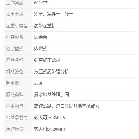
工作角度
60°~77°
适用土质
粉土、粘性土、沙土
起重机类型
履带起重机
强夯设备
50余台
驱动型式
内燃式
产品名称
强夯施工公司
机械设备
液压式履带强夯机
起重量
≥50t
服务类型
复杂地基处理加固
适用场景
高速公路、港口等提升地基承载力
地基承载力特征值
较大可达 350kPa
压缩模量
较大可达 20MPa