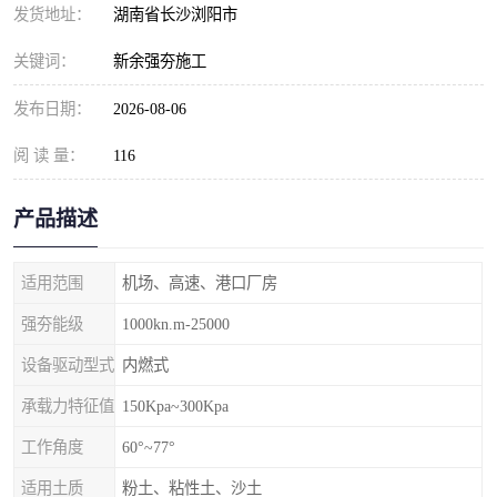
发货地址：
湖南省长沙浏阳市
关键词：
新余强夯施工
发布日期：
2026-08-06
阅 读 量：
116
产品描述
适用范围
机场、高速、港口厂房
强夯能级
1000kn.m-25000
设备驱动型式
内燃式
承载力特征值
150Kpa~300Kpa
工作角度
60°~77°
适用土质
粉土、粘性土、沙土