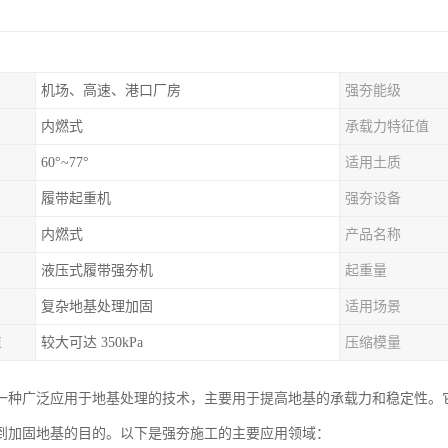
机场、高速、港口厂房
强夯能级
内燃式
承载力特征值
60°~77°
适用土质
履带起重机
强夯设备
内燃式
产品名称
液压式履带强夯机
起重量
复杂地基处理加固
适用场景
值
较大可达 350kPa
压缩模量
一种广泛应用于地基处理的技术，主要用于提高地基的承载力和稳定性。
到加固地基的目的。以下是强夯施工的主要应用领域：