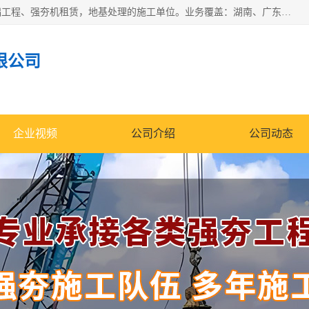
湖南业峻强夯基础工程有限公司是一家专业从事湖南强夯基础工程、强夯机租赁，地基处理的施工单位。业务覆盖：湖南、广东，江西等地。可承接1000KN.m-25000KN.m强夯（置换）工程。公司创始人是国内较早期从事强夯施工的建设者，经过多年的一步一个脚印的发展，在行业内具有较高的度和良好的口碑。
限公司
企业视频
公司介绍
公司动态