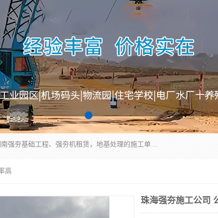
湖南业峻强夯基础工程有限公司是一家专业从事湖南强夯基础工程、强夯机租赁，地基处理的施工单位。业务覆盖：湖南、广东，江西等地。可承接1000KN.m-25000KN.m强夯（置换）工程。公司创始人是国内较早期从事强夯施工的建设者，经过多年的一步一个脚印的发展，在行业内具有较高的度和良好的口碑。
率高
珠海强夯施工公司 