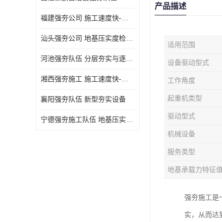
产品描述
福建强夯公司 施工速度快-施耐用性强
汕头强夯公司 地基压实度检测方法与标准
适用范围
河池强夯队伍 分层夯实与逐层检测技术
设备驱动型式
湘西强夯施工 施工速度快-施耐用性强
工作角度
起重机类型
襄阳强夯队伍 新型夯实设备
驱动型式
宁德强夯施工队伍 地基压实度检测方法与标准
机械设备
服务类型
地基承载力特征
强夯施工是
实，从而达