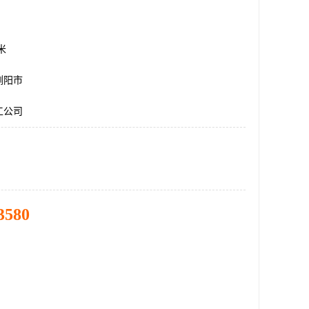
方米
浏阳市
工公司
3580