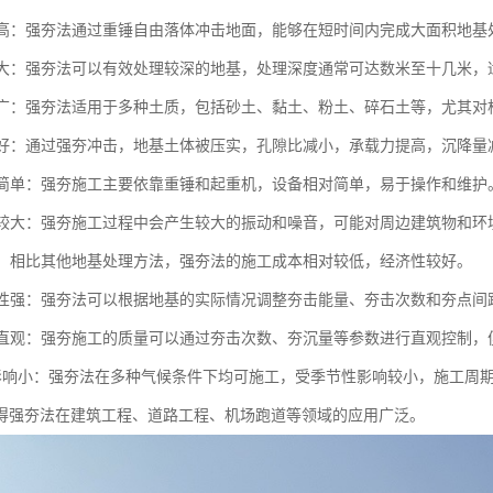
效率高：强夯法通过重锤自由落体冲击地面，能够在短时间内完成大面积地
深度大：强夯法可以有效处理较深的地基，处理深度通常可达数米至十几米
范围广：强夯法适用于多种土质，包括砂土、黏土、粉土、碎石土等，尤其
效果好：通过强夯冲击，地基土体被压实，孔隙比减小，承载力提高，沉降
设备简单：强夯施工主要依靠重锤和起重机，设备相对简单，易于操作和维护
影响较大：强夯施工过程中会产生较大的振动和噪音，可能对周边建筑物和
较低：相比其他地基处理方法，强夯法的施工成本相对较低，经济性较好。
灵活性强：强夯法可以根据地基的实际情况调整夯击能量、夯击次数和夯点
控制直观：强夯施工的质量可以通过夯击次数、夯沉量等参数进行直观控制
节性影响小：强夯法在多种气候条件下均可施工，受季节性影响较小，施工周
得强夯法在建筑工程、道路工程、机场跑道等领域的应用广泛。