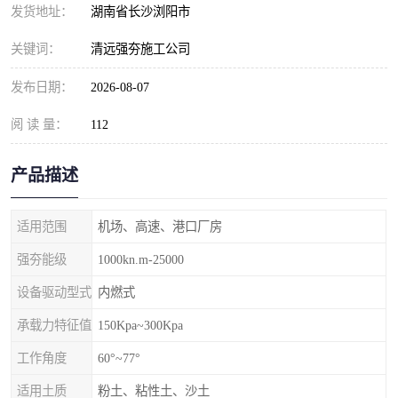
发货地址：
湖南省长沙浏阳市
关键词：
清远强夯施工公司
发布日期：
2026-08-07
阅 读 量：
112
产品描述
适用范围
机场、高速、港口厂房
强夯能级
1000kn.m-25000
设备驱动型式
内燃式
承载力特征值
150Kpa~300Kpa
工作角度
60°~77°
适用土质
粉土、粘性土、沙土