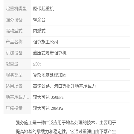
起重机类型
履带起重机
强夯设备
50余台
驱动型式
内燃式
产品名称
强夯施工公司
机械设备
液压式履带强夯机
起重量
≥50t
服务类型
复杂地基处理加固
适用场景
高速公路、港口等提升地基承载力
地基承载力特征值
较大可达 350kPa
压缩模量
较大可达 20MPa
强夯施工是一种广泛应用于地基处理的技术，主要用于
提高地基的承载力和稳定性。它通过重锤自由下落产生