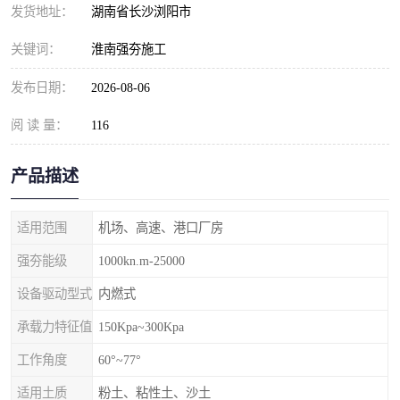
发货地址：
湖南省长沙浏阳市
关键词：
淮南强夯施工
发布日期：
2026-08-06
阅 读 量：
116
产品描述
适用范围
机场、高速、港口厂房
强夯能级
1000kn.m-25000
设备驱动型式
内燃式
承载力特征值
150Kpa~300Kpa
工作角度
60°~77°
适用土质
粉土、粘性土、沙土