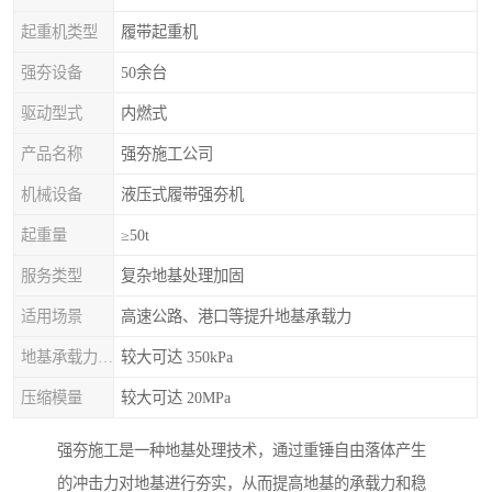
起重机类型
履带起重机
强夯设备
50余台
驱动型式
内燃式
产品名称
强夯施工公司
机械设备
液压式履带强夯机
起重量
≥50t
服务类型
复杂地基处理加固
适用场景
高速公路、港口等提升地基承载力
地基承载力特征值
较大可达 350kPa
压缩模量
较大可达 20MPa
强夯施工是一种地基处理技术，通过重锤自由落体产生
的冲击力对地基进行夯实，从而提高地基的承载力和稳