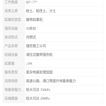
工作角度
60°~77°
适用土质
粉土、粘性土、沙土
起重机类型
履带起重机
强夯设备
50余台
驱动型式
内燃式
产品名称
强夯施工公司
机械设备
液压式履带强夯机
起重量
≥50t
服务类型
复杂地基处理加固
适用场景
高速公路、港口等提升地基承载力
地基承载力特征值
较大可达 350kPa
压缩模量
较大可达 20MPa