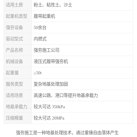
适用土质
粉土、粘性土、沙土
起重机类型
履带起重机
强夯设备
50余台
驱动型式
内燃式
产品名称
强夯施工公司
机械设备
液压式履带强夯机
起重量
≥50t
服务类型
复杂地基处理加固
适用场景
高速公路、港口等提升地基承载力
地基承载力特征值
较大可达 350kPa
压缩模量
较大可达 20MPa
强夯施工是一种地基处理技术，通过重锤自由落体产生