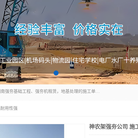
湖南业峻强夯基础工程有限公司是一家专业从事湖南强夯基础工程、强夯机租赁，地基处理的施工单位。业务覆盖：湖南、广东，江西等地。可承接1000KN.m-25000KN.m强夯（置换）工程。公司创始人是国内较早期从事强夯施工的建设者，经过多年的一步一个脚印的发展，在行业内具有较高的度和良好的口碑。
施耐用性强
神农架强夯公司 施