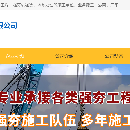
湖南业峻强夯基础工程有限公司是一家专业从事湖南强夯基础工程、强夯机租赁，地基处理的施工单位。业务覆盖：湖南、广东，江西等地。可承接1000KN.m-25000KN.m强夯（置换）工程。公司创始人是国内较早期从事强夯施工的建设者，经过多年的一步一个脚印的发展，在行业内具有较高的度和良好的口碑。
限公司
企业视频
公司介绍
公司动态