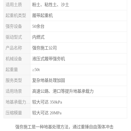
适用土质
粉土、粘性土、沙土
起重机类型
履带起重机
强夯设备
50余台
驱动型式
内燃式
产品名称
强夯施工公司
机械设备
液压式履带强夯机
起重量
≥50t
服务类型
复杂地基处理加固
适用场景
高速公路、港口等提升地基承载力
地基承载力特征值
较大可达 350kPa
压缩模量
较大可达 20MPa
强夯施工是一种地基处理方法，通过重锤自由落体冲击