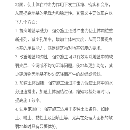
地面，使土体在冲击力作用下发生压缩、密实和变形，
从而提高地基的承载力和稳定性。其意义主要体现在以
下几个方面：
1. 提高地基承载力：强夯施工通过冲击力使土体颗粒重
新排列，减少孔隙率，增加土体密实度，从而显著提高
地基的承载能力，满足建筑物对地基强度的要求。
2. 改善地基均匀性：强夯施工可以有效消除地基中的软
弱夹层、空洞或不均匀沉降问题，使地基更加均匀，减
少建筑物因地基不均匀沉降而产生的裂缝或倾斜。
3. 加速土体固结：强夯施工通过冲击力促使土体中的水
分迅速排出，加速土体固结过程，缩短地基处理时间，
提高施工效率。
4. 适用范围广：强夯施工适用于多种土质条件，如砂
土、粉土、黏性土及回填土等，尤其在处理大面积的软
弱地基时具有显著优势。