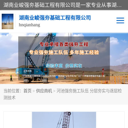
湖南业峻强夯基础工程有限公司是一家专业从事湖南强夯基础工程、强夯机租赁，地基处理的施工单位。业务覆盖：湖南、广东，江西等地。可承接1000KN.m-25000KN.m强夯（置换）工程。公司创始人是国内较早期从事强夯施工的建设者，经过多年的一步一个脚印的发展，在行业内具有较高的度和良好的口碑。
湖南业峻强夯基础工程有限公司
hnqianhang
强夯施工案例
强夯机租赁
强夯施工工程
强夯施工队伍
强夯队伍
当前位置：
首页
>
供应商机
> 河池强夯施工队伍 分层夯实与逐层检
测技术