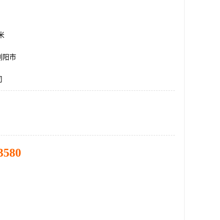
方米
浏阳市
司
3580