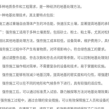
多种地质条件和工程需求，是一种经济的地基处理方法。
一种地基处理技术，其主要特点包括：
强夯施工通过重锤自由落体产生的冲击能，快速压实土壤，显著提高地基的
范围广：强夯施工适用于多种土壤类型，包括砂土、粉土、粘土等，尤其对
性：相比其他地基处理方法，强夯施工成本较低，设备简单，维护费用少，
性：强夯施工过程中不产生有害物质，对环境影响小，符合绿色施工的要求。
性强：通过调整夯击能、夯击次数和夯击点间距等参数，可以控制地基处理
简便：强夯施工操作相对简单，不需要复杂的设备和技术，易于掌握和实施。
显著：强夯施工能够有效减少地基沉降，提高地基的密实度和均匀性，增强
性强：强夯施工可以在不同的地形和气候条件下进行，具有较强的适应性。
测性：强夯施工后，可以通过标准贯入试验、静力触探等方法对地基处理效
全性：强夯施工过程中，通过合理的安全措施，可以有效保障施工人员和设备
其特的优势，在建筑工程、道路工程、机场跑道等领域得到了广泛应用。