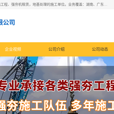
湖南业峻强夯基础工程有限公司是一家专业从事湖南强夯基础工程、强夯机租赁，地基处理的施工单位。业务覆盖：湖南、广东，江西等地。可承接1000KN.m-25000KN.m强夯（置换）工程。公司创始人是国内较早期从事强夯施工的建设者，经过多年的一步一个脚印的发展，在行业内具有较高的度和良好的口碑。
限公司
企业视频
公司介绍
公司动态