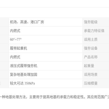
机场、高速、港口厂房
强夯能级
内燃式
承载力特征值
60°~77°
适用土质
履带起重机
强夯设备
内燃式
产品名称
液压式履带强夯机
起重量
复杂地基处理加固
适用场景
值
较大可达 350kPa
压缩模量
一种地基处理方法，主要用于提高地基的承载力和稳定性。其应用范围广