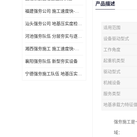
产品描述
福建强夯公司 施工速度快-施耐用性强
汕头强夯公司 地基压实度检测方法与标准
适用范围
河池强夯队伍 分层夯实与逐层检测技术
设备驱动型式
湘西强夯施工 施工速度快-施耐用性强
工作角度
起重机类型
襄阳强夯队伍 新型夯实设备
驱动型式
宁德强夯施工队伍 地基压实度检测方法与标准
机械设备
服务类型
地基承载力特征
强夯施工是
域：