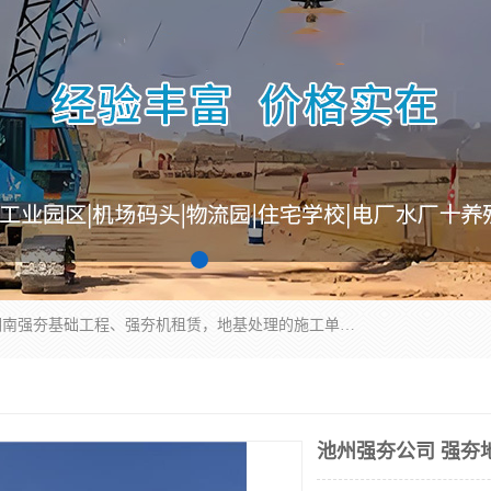
湖南业峻强夯基础工程有限公司是一家专业从事湖南强夯基础工程、强夯机租赁，地基处理的施工单位。业务覆盖：湖南、广东，江西等地。可承接1000KN.m-25000KN.m强夯（置换）工程。公司创始人是国内较早期从事强夯施工的建设者，经过多年的一步一个脚印的发展，在行业内具有较高的度和良好的口碑。
池州强夯公司 强夯