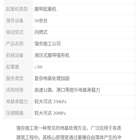
起重机类型
履带起重机
强夯设备
50余台
驱动型式
内燃式
产品名称
强夯施工公司
机械设备
液压式履带强夯机
起重量
≥50t
服务类型
复杂地基处理加固
适用场景
高速公路、港口等提升地基承载力
地基承载力特征值
较大可达 350kPa
压缩模量
较大可达 20MPa
强夯施工是一种常见的地基处理方法，广泛应用于各类
建筑工程中。其核心原理是通过重锤自由落体产生的冲