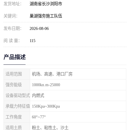
发货地址：
湖南省长沙浏阳市
关键词：
巢湖强夯施工队伍
发布日期：
2026-08-06
阅 读 量：
115
产品描述
适用范围
机场、高速、港口厂房
强夯能级
1000kn.m-25000
设备驱动型式
内燃式
承载力特征值
150Kpa~300Kpa
工作角度
60°~77°
适用土质
粉土、粘性土、沙土