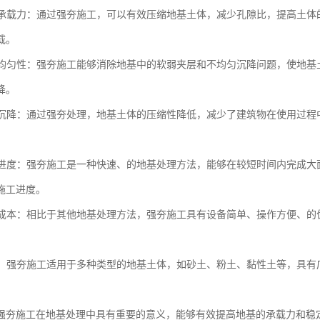
地基承载力：通过强夯施工，可以有效压缩地基土体，减少孔隙比，提高土
载。
地基均匀性：强夯施工能够消除地基中的软弱夹层和不均匀沉降问题，使地
降。
地基沉降：通过强夯处理，地基土体的压缩性降低，减少了建筑物在使用过
施工进度：强夯施工是一种快速、的地基处理方法，能够在较短时间内完成
施工进度。
工程成本：相比于其他地基处理方法，强夯施工具有设备简单、操作方便、
性强：强夯施工适用于多种类型的地基土体，如砂土、粉土、黏性土等，具
强夯施工在地基处理中具有重要的意义，能够有效提高地基的承载力和稳