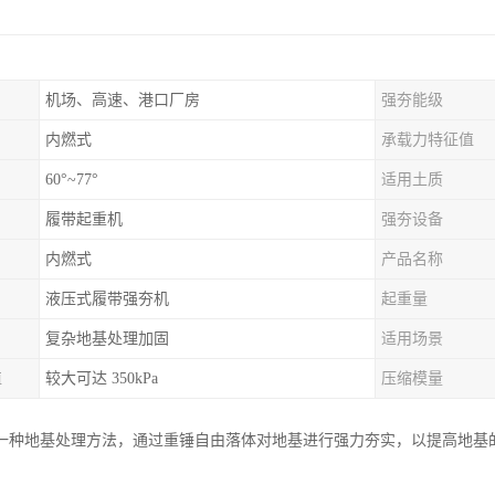
机场、高速、港口厂房
强夯能级
内燃式
承载力特征值
60°~77°
适用土质
履带起重机
强夯设备
内燃式
产品名称
液压式履带强夯机
起重量
复杂地基处理加固
适用场景
值
较大可达 350kPa
压缩模量
一种地基处理方法，通过重锤自由落体对地基进行强力夯实，以提高地基