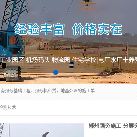
湖南业峻强夯基础工程有限公司是一家专业从事湖南强夯基础工程、强夯机租赁，地基处理的施工单位。业务覆盖：湖南、广东，江西等地。可承接1000KN.m-25000KN.m强夯（置换）工程。公司创始人是国内较早期从事强夯施工的建设者，经过多年的一步一个脚印的发展，在行业内具有较高的度和良好的口碑。
层检测技术
郴州强夯施工 分层