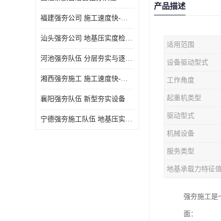
产品描述
福建强夯公司 施工速度快-施耐用性强
汕头强夯公司 地基压实度检测方法与标准
适用范围
河池强夯队伍 分层夯实与逐层检测技术
设备驱动型式
湘西强夯施工 施工速度快-施耐用性强
工作角度
起重机类型
襄阳强夯队伍 新型夯实设备
驱动型式
宁德强夯施工队伍 地基压实度检测方法与标准
机械设备
服务类型
地基承载力特征
强夯施工是
面：