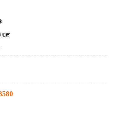
方米
浏阳市
工
3580