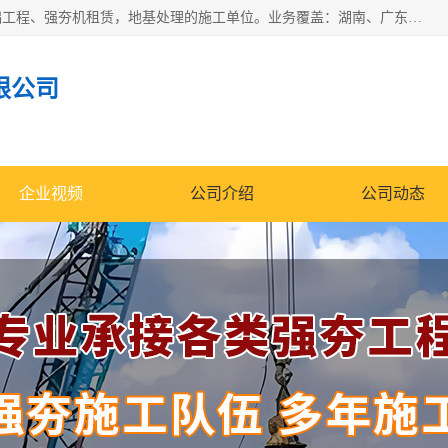
湖南业峻强夯基础工程有限公司是一家专业从事湖南强夯基础工程、强夯机租赁，地基处理的施工单位。业务覆盖：湖南、广东，江西等地。可承接1000KN.m-25000KN.m强夯（置换）工程。公司创始人是国内较早期从事强夯施工的建设者，经过多年的一步一个脚印的发展，在行业内具有较高的度和良好的口碑。
限公司
企业视频
公司介绍
公司动态