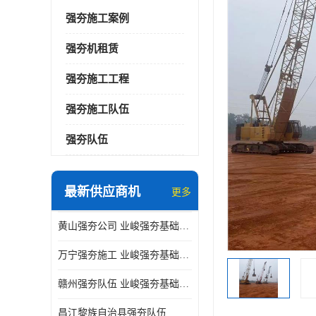
强夯施工案例
强夯机租赁
强夯施工工程
强夯施工队伍
强夯队伍
最新供应商机
更多
黄山强夯公司 业峻强夯基础工程
万宁强夯施工 业峻强夯基础工程
赣州强夯队伍 业峻强夯基础工程
昌江黎族自治县强夯队伍