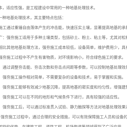
本，适应性强，是工程建设中常用的一种地基处理技术。
一种地基处理技术，其主要特点包括：
强夯施工通过重锤自由落体产生的冲击能，快速压实土壤，显著提高地基的
范围广：强夯施工适用于多种土壤类型，包括砂土、粉土、粘土等，尤其对
性：相比其他地基处理方法，强夯施工成本较低，设备简单，维护费用少，
性：强夯施工过程中不产生有害物质，对环境影响小，符合绿色施工的要求。
性强：通过调整夯击能、夯击次数和夯击点间距等参数，可以控制地基处理
简便：强夯施工操作相对简单，不需要复杂的设备和技术，易于掌握和实施。
显著：强夯施工能够有效减少地基沉降，提高地基的密实度和均匀性，增强
性强：强夯施工可以在不同的地形和气候条件下进行，具有较强的适应性。
测性：强夯施工后，可以通过标准贯入试验、静力触探等方法对地基处理效
全性：强夯施工过程中，通过合理的安全措施，可以有效保障施工人员和设备
其特的优势，在建筑工程、道路工程、机场跑道等领域得到了广泛应用。