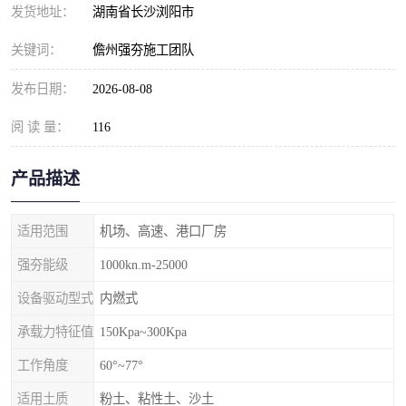
发货地址：
湖南省长沙浏阳市
关键词：
儋州强夯施工团队
发布日期：
2026-08-08
阅 读 量：
116
产品描述
适用范围
机场、高速、港口厂房
强夯能级
1000kn.m-25000
设备驱动型式
内燃式
承载力特征值
150Kpa~300Kpa
工作角度
60°~77°
适用土质
粉土、粘性土、沙土