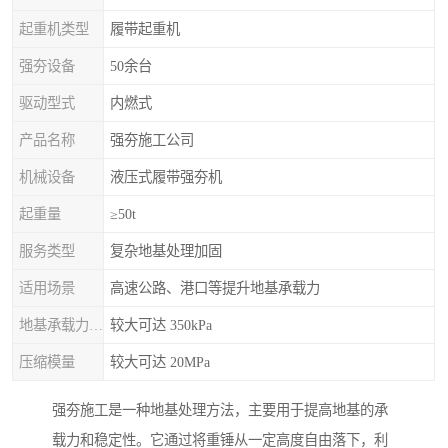
起重机类型
履带起重机
强夯设备
50余台
驱动型式
内燃式
产品名称
强夯施工公司
机械设备
液压式履带强夯机
起重量
≥50t
服务类型
复杂地基处理加固
适用场景
高速公路、港口等提升地基承载力
地基承载力特征值
较大可达 350kPa
压缩模量
较大可达 20MPa
强夯施工是一种地基处理方法，主要用于提高地基的承
载力和稳定性。它通过将重锤从一定高度自由落下，利