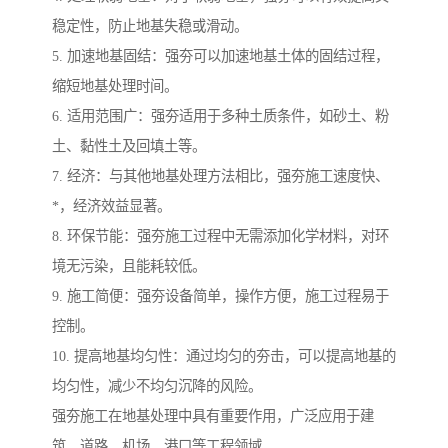
稳定性，防止地基失稳或滑动。
5. 加速地基固结：强夯可以加速地基土体的固结过程，
缩短地基处理时间。
6. 适用范围广：强夯适用于多种土质条件，如砂土、粉
土、黏性土及回填土等。
7. 经济：与其他地基处理方法相比，强夯施工速度快、
*，经济效益显著。
8. 环保节能：强夯施工过程中无需添加化学材料，对环
境无污染，且能耗较低。
9. 施工简便：强夯设备简单，操作方便，施工过程易于
控制。
10. 提高地基均匀性：通过均匀的夯击，可以提高地基的
均匀性，减少不均匀沉降的风险。
强夯施工在地基处理中具有重要作用，广泛应用于建
筑、道路、机场、港口等工程领域。