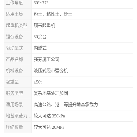
工作角度
60°~77°
适用土质
粉土、粘性土、沙土
起重机类型
履带起重机
强夯设备
50余台
驱动型式
内燃式
产品名称
强夯施工公司
机械设备
液压式履带强夯机
起重量
≥50t
服务类型
复杂地基处理加固
适用场景
高速公路、港口等提升地基承载力
地基承载力特征值
较大可达 350kPa
压缩模量
较大可达 20MPa