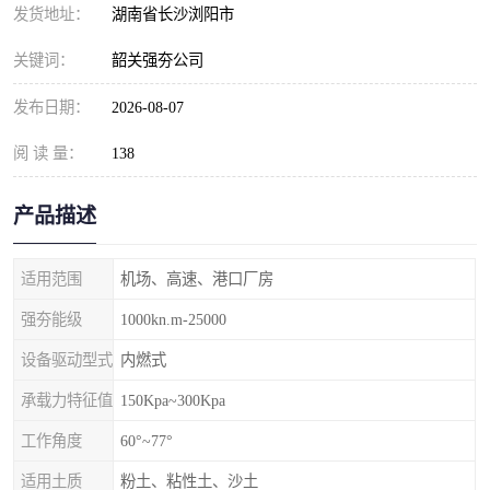
发货地址：
湖南省长沙浏阳市
关键词：
韶关强夯公司
发布日期：
2026-08-07
阅 读 量：
138
产品描述
适用范围
机场、高速、港口厂房
强夯能级
1000kn.m-25000
设备驱动型式
内燃式
承载力特征值
150Kpa~300Kpa
工作角度
60°~77°
适用土质
粉土、粘性土、沙土