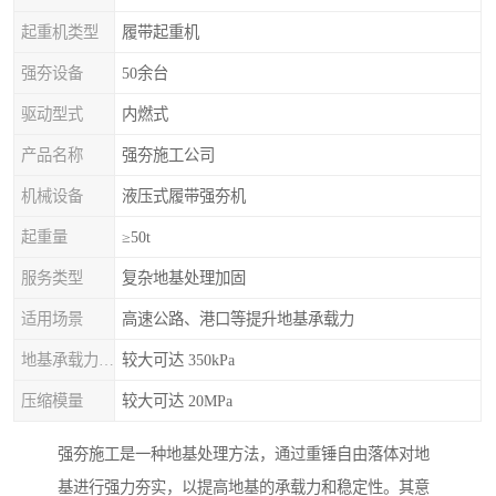
起重机类型
履带起重机
强夯设备
50余台
驱动型式
内燃式
产品名称
强夯施工公司
机械设备
液压式履带强夯机
起重量
≥50t
服务类型
复杂地基处理加固
适用场景
高速公路、港口等提升地基承载力
地基承载力特征值
较大可达 350kPa
压缩模量
较大可达 20MPa
强夯施工是一种地基处理方法，通过重锤自由落体对地
基进行强力夯实，以提高地基的承载力和稳定性。其意