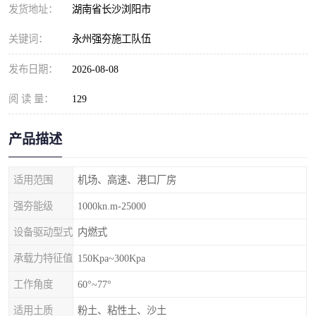
发货地址：
湖南省长沙浏阳市
关键词：
永州强夯施工队伍
发布日期：
2026-08-08
阅 读 量：
129
产品描述
适用范围
机场、高速、港口厂房
强夯能级
1000kn.m-25000
设备驱动型式
内燃式
承载力特征值
150Kpa~300Kpa
工作角度
60°~77°
适用土质
粉土、粘性土、沙土