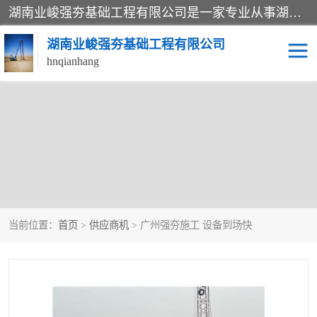
湖南业峻强夯基础工程有限公司是一家专业从事湖南强夯基础工程、强夯机租赁，地基处理的施工单位。业务覆盖：湖南、广东，江西等地。可承接1000KN.m-25000KN.m强夯（置换）工程。公司创始人是国内较早期从事强夯施工的建设者，经过多年的一步一个脚印的发展，在行业内具有较高的度和良好的口碑。
湖南业峻强夯基础工程有限公司
hnqianhang
强夯施工案例
强夯机租赁
强夯施工工程
强夯施工队伍
强夯队伍
当前位置：
首页
>
供应商机
> 广州强夯施工 设备到场快