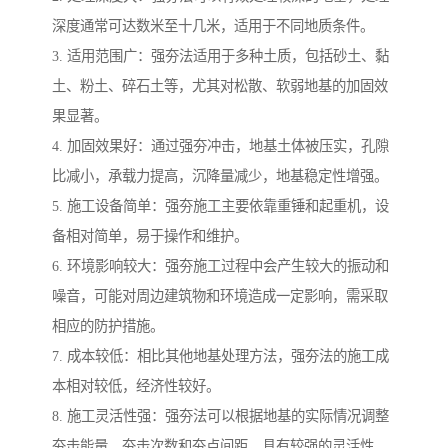
深度通常可达数米至十几米，适用于不同地质条件。
3. 适用范围广：强夯法适用于多种土质，包括砂土、黏
土、粉土、碎石土等，尤其对松散、软弱地基的加固效
果显著。
4. 加固效果好：通过强夯冲击，地基土体被压实，孔隙
比减小，承载力提高，沉降量减少，地基稳定性增强。
5. 施工设备简单：强夯施工主要依靠重锤和起重机，设
备相对简单，易于操作和维护。
6. 环境影响较大：强夯施工过程中会产生较大的振动和
噪音，可能对周边建筑物和环境造成一定影响，需采取
相应的防护措施。
7. 成本较低：相比其他地基处理方法，强夯法的施工成
本相对较低，经济性较好。
8. 施工灵活性强：强夯法可以根据地基的实际情况调整
夯击能量、夯击次数和夯点间距，具有较强的灵活性。