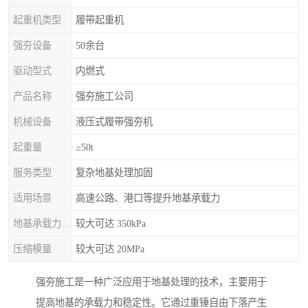
起重机类型
履带起重机
强夯设备
50余台
驱动型式
内燃式
产品名称
强夯施工公司
机械设备
液压式履带强夯机
起重量
≥50t
服务类型
复杂地基处理加固
适用场景
高速公路、港口等提升地基承载力
地基承载力特征值
较大可达 350kPa
压缩模量
较大可达 20MPa
强夯施工是一种广泛应用于地基处理的技术，主要用于
提高地基的承载力和稳定性。它通过重锤自由下落产生