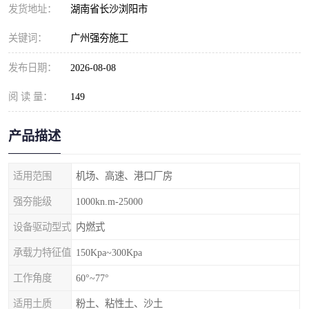
发货地址：
湖南省长沙浏阳市
关键词：
广州强夯施工
发布日期：
2026-08-08
阅 读 量：
149
产品描述
适用范围
机场、高速、港口厂房
强夯能级
1000kn.m-25000
设备驱动型式
内燃式
承载力特征值
150Kpa~300Kpa
工作角度
60°~77°
适用土质
粉土、粘性土、沙土