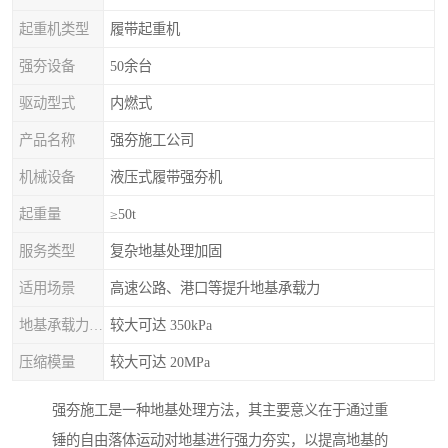
起重机类型
履带起重机
强夯设备
50余台
驱动型式
内燃式
产品名称
强夯施工公司
机械设备
液压式履带强夯机
起重量
≥50t
服务类型
复杂地基处理加固
适用场景
高速公路、港口等提升地基承载力
地基承载力特征值
较大可达 350kPa
压缩模量
较大可达 20MPa
强夯施工是一种地基处理方法，其主要意义在于通过重
锤的自由落体运动对地基进行强力夯实，以提高地基的