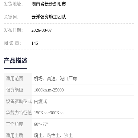
发货地址：
湖南省长沙浏阳市
关键词：
云浮强夯施工团队
发布日期：
2026-08-07
阅 读 量：
146
产品描述
适用范围
机场、高速、港口厂房
强夯能级
1000kn.m-25000
设备驱动型式
内燃式
承载力特征值
150Kpa~300Kpa
工作角度
60°~77°
适用土质
粉土、粘性土、沙土