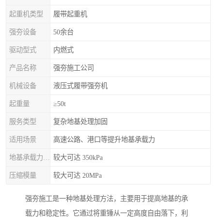
起重机类型
履带起重机
强夯设备
50余台
驱动型式
内燃式
产品名称
强夯施工公司
机械设备
液压式履带强夯机
起重量
≥50t
服务类型
复杂地基处理加固
适用场景
高速公路、港口等提升地基承载力
地基承载力特征值
较大可达 350kPa
压缩模量
较大可达 20MPa
强夯施工是一种地基处理方法，主要用于提高地基的承
载力和稳定性。它通过将重锤从一定高度自由落下，利