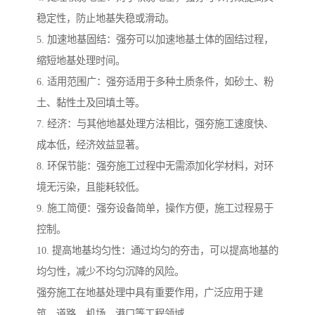
稳定性，防止地基失稳或滑动。
5. 加速地基固结：强夯可以加速地基土体的固结过程，
缩短地基处理时间。
6. 适用范围广：强夯适用于多种土质条件，如砂土、粉
土、黏性土及回填土等。
7. 经济：与其他地基处理方法相比，强夯施工速度快、
成本低，经济效益显著。
8. 环保节能：强夯施工过程中无需添加化学材料，对环
境无污染，且能耗较低。
9. 施工简便：强夯设备简单，操作方便，施工过程易于
控制。
10. 提高地基均匀性：通过均匀的夯击，可以提高地基的
均匀性，减少不均匀沉降的风险。
强夯施工在地基处理中具有重要作用，广泛应用于建
筑、道路、机场、港口等工程领域。