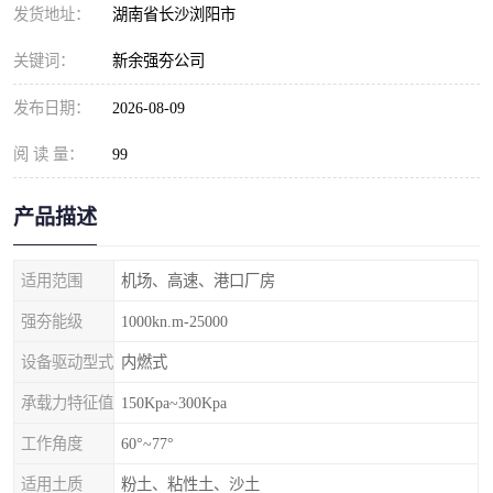
发货地址：
湖南省长沙浏阳市
关键词：
新余强夯公司
发布日期：
2026-08-09
阅 读 量：
99
产品描述
适用范围
机场、高速、港口厂房
强夯能级
1000kn.m-25000
设备驱动型式
内燃式
承载力特征值
150Kpa~300Kpa
工作角度
60°~77°
适用土质
粉土、粘性土、沙土