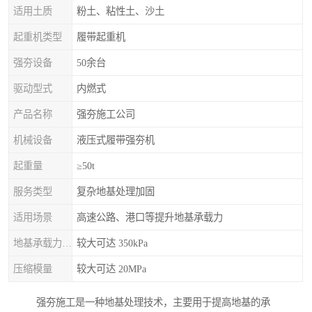
适用土质
粉土、粘性土、沙土
起重机类型
履带起重机
强夯设备
50余台
驱动型式
内燃式
产品名称
强夯施工公司
机械设备
液压式履带强夯机
起重量
≥50t
服务类型
复杂地基处理加固
适用场景
高速公路、港口等提升地基承载力
地基承载力特征值
较大可达 350kPa
压缩模量
较大可达 20MPa
强夯施工是一种地基处理技术，主要用于提高地基的承