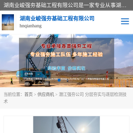
湖南业峻强夯基础工程有限公司是一家专业从事湖南强夯基础工程、强夯机租赁，地基处理的施工单位。业务覆盖：湖南、广东，江西等地。可承接1000KN.m-25000KN.m强夯（置换）工程。公司创始人是国内较早期从事强夯施工的建设者，经过多年的一步一个脚印的发展，在行业内具有较高的度和良好的口碑。
湖南业峻强夯基础工程有限公司
hnqianhang
强夯施工案例
强夯机租赁
强夯施工工程
强夯施工队伍
强夯队伍
当前位置：
首页
>
供应商机
> 潜江强夯公司 分层夯实与逐层检测技
术