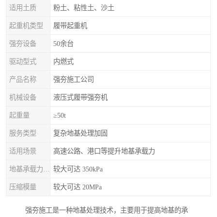
适用土质
粉土、粘性土、沙土
起重机类型
履带起重机
强夯设备
50余台
驱动型式
内燃式
产品名称
强夯施工公司
机械设备
液压式履带强夯机
起重量
≥50t
服务类型
复杂地基处理加固
适用场景
高速公路、港口等提升地基承载力
地基承载力特征值
较大可达 350kPa
压缩模量
较大可达 20MPa
强夯施工是一种地基处理技术，主要用于提高地基的承