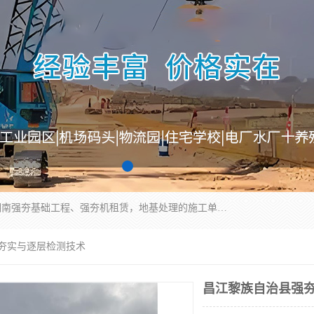
湖南业峻强夯基础工程有限公司是一家专业从事湖南强夯基础工程、强夯机租赁，地基处理的施工单位。业务覆盖：湖南、广东，江西等地。可承接1000KN.m-25000KN.m强夯（置换）工程。公司创始人是国内较早期从事强夯施工的建设者，经过多年的一步一个脚印的发展，在行业内具有较高的度和良好的口碑。
层夯实与逐层检测技术
昌江黎族自治县强夯