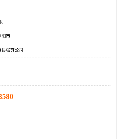
方米
浏阳市
治县强夯公司
3580