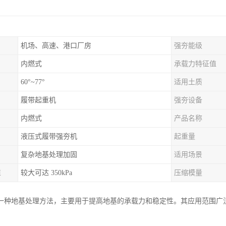
机场、高速、港口厂房
强夯能级
内燃式
承载力特征值
60°~77°
适用土质
履带起重机
强夯设备
内燃式
产品名称
液压式履带强夯机
起重量
复杂地基处理加固
适用场景
值
较大可达 350kPa
压缩模量
一种地基处理方法，主要用于提高地基的承载力和稳定性。其应用范围广