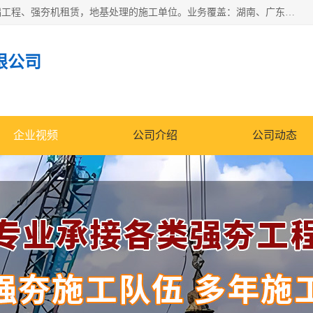
湖南业峻强夯基础工程有限公司是一家专业从事湖南强夯基础工程、强夯机租赁，地基处理的施工单位。业务覆盖：湖南、广东，江西等地。可承接1000KN.m-25000KN.m强夯（置换）工程。公司创始人是国内较早期从事强夯施工的建设者，经过多年的一步一个脚印的发展，在行业内具有较高的度和良好的口碑。
限公司
企业视频
公司介绍
公司动态