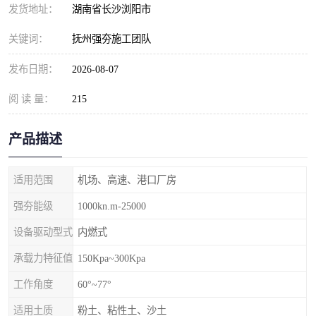
发货地址：
湖南省长沙浏阳市
关键词：
抚州强夯施工团队
发布日期：
2026-08-07
阅 读 量：
215
产品描述
适用范围
机场、高速、港口厂房
强夯能级
1000kn.m-25000
设备驱动型式
内燃式
承载力特征值
150Kpa~300Kpa
工作角度
60°~77°
适用土质
粉土、粘性土、沙土