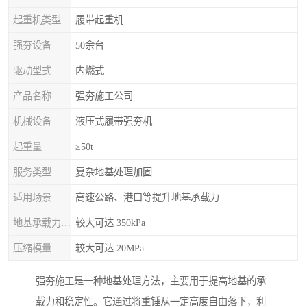
起重机类型
履带起重机
强夯设备
50余台
驱动型式
内燃式
产品名称
强夯施工公司
机械设备
液压式履带强夯机
起重量
≥50t
服务类型
复杂地基处理加固
适用场景
高速公路、港口等提升地基承载力
地基承载力特征值
较大可达 350kPa
压缩模量
较大可达 20MPa
强夯施工是一种地基处理方法，主要用于提高地基的承
载力和稳定性。它通过将重锤从一定高度自由落下，利