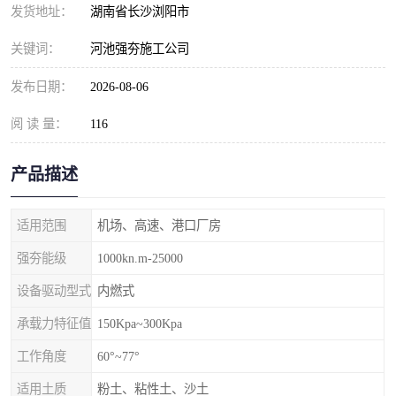
发货地址：
湖南省长沙浏阳市
关键词：
河池强夯施工公司
发布日期：
2026-08-06
阅 读 量：
116
产品描述
适用范围
机场、高速、港口厂房
强夯能级
1000kn.m-25000
设备驱动型式
内燃式
承载力特征值
150Kpa~300Kpa
工作角度
60°~77°
适用土质
粉土、粘性土、沙土