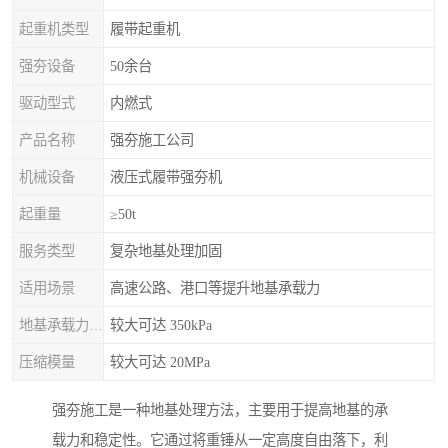
起重机类型
履带起重机
强夯设备
50余台
驱动型式
内燃式
产品名称
强夯施工公司
机械设备
液压式履带强夯机
起重量
≥50t
服务类型
复杂地基处理加固
适用场景
高速公路、港口等提升地基承载力
地基承载力特征值
较大可达 350kPa
压缩模量
较大可达 20MPa
强夯施工是一种地基处理方法，主要用于提高地基的承
载力和稳定性。它通过将重锤从一定高度自由落下，利