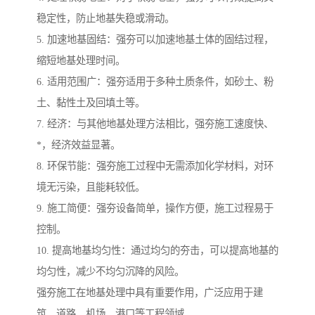
稳定性，防止地基失稳或滑动。
5. 加速地基固结：强夯可以加速地基土体的固结过程，
缩短地基处理时间。
6. 适用范围广：强夯适用于多种土质条件，如砂土、粉
土、黏性土及回填土等。
7. 经济：与其他地基处理方法相比，强夯施工速度快、
*，经济效益显著。
8. 环保节能：强夯施工过程中无需添加化学材料，对环
境无污染，且能耗较低。
9. 施工简便：强夯设备简单，操作方便，施工过程易于
控制。
10. 提高地基均匀性：通过均匀的夯击，可以提高地基的
均匀性，减少不均匀沉降的风险。
强夯施工在地基处理中具有重要作用，广泛应用于建
筑、道路、机场、港口等工程领域。