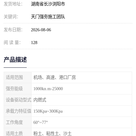
发货地址：
湖南省长沙浏阳市
关键词：
天门强夯施工团队
发布日期：
2026-08-06
阅 读 量：
128
产品描述
适用范围
机场、高速、港口厂房
强夯能级
1000kn.m-25000
设备驱动型式
内燃式
承载力特征值
150Kpa~300Kpa
工作角度
60°~77°
适用土质
粉土、粘性土、沙土