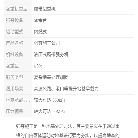
起重机类型
履带起重机
强夯设备
50余台
驱动型式
内燃式
产品名称
强夯施工公司
机械设备
液压式履带强夯机
起重量
≥50t
服务类型
复杂地基处理加固
适用场景
高速公路、港口等提升地基承载力
地基承载力特征值
较大可达 350kPa
压缩模量
较大可达 20MPa
强夯施工是一种地基处理方法，其主要意义在于通过重
锤的自由落体运动对地基进行强力夯实，以提高地基的