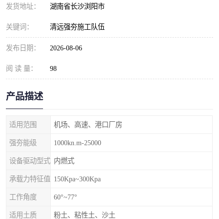
发货地址：
湖南省长沙浏阳市
关键词：
清远强夯施工队伍
发布日期：
2026-08-06
阅 读 量：
98
产品描述
适用范围
机场、高速、港口厂房
强夯能级
1000kn.m-25000
设备驱动型式
内燃式
承载力特征值
150Kpa~300Kpa
工作角度
60°~77°
适用土质
粉土、粘性土、沙土