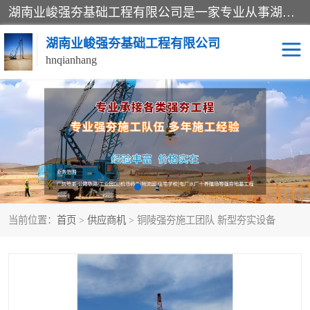
湖南业峻强夯基础工程有限公司是一家专业从事湖南强夯基础工程、强夯机租赁，地基处理的施工单位。业务覆盖：湖南、广东，江西等地。可承接1000KN.m-25000KN.m强夯（置换）工程。公司创始人是国内较早期从事强夯施工的建设者，经过多年的一步一个脚印的发展，在行业内具有较高的度和良好的口碑。
湖南业峻强夯基础工程有限公司
hnqianhang
强夯施工案例
强夯机租赁
强夯施工工程
强夯施工队伍
强夯队伍
当前位置：
首页
>
供应商机
> 铜陵强夯施工团队 新型夯实设备