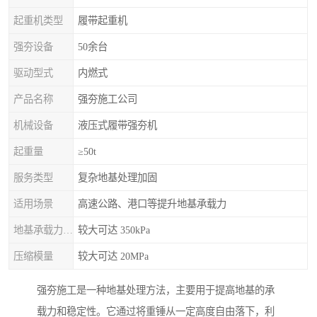
起重机类型
履带起重机
强夯设备
50余台
驱动型式
内燃式
产品名称
强夯施工公司
机械设备
液压式履带强夯机
起重量
≥50t
服务类型
复杂地基处理加固
适用场景
高速公路、港口等提升地基承载力
地基承载力特征值
较大可达 350kPa
压缩模量
较大可达 20MPa
强夯施工是一种地基处理方法，主要用于提高地基的承
载力和稳定性。它通过将重锤从一定高度自由落下，利