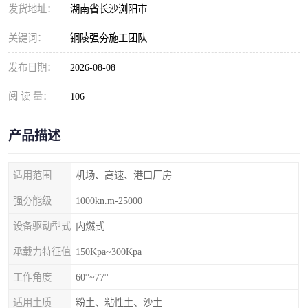
发货地址：
湖南省长沙浏阳市
关键词：
铜陵强夯施工团队
发布日期：
2026-08-08
阅 读 量：
106
产品描述
适用范围
机场、高速、港口厂房
强夯能级
1000kn.m-25000
设备驱动型式
内燃式
承载力特征值
150Kpa~300Kpa
工作角度
60°~77°
适用土质
粉土、粘性土、沙土