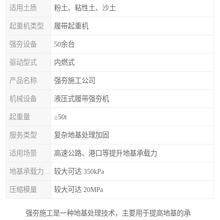
适用土质
粉土、粘性土、沙土
起重机类型
履带起重机
强夯设备
50余台
驱动型式
内燃式
产品名称
强夯施工公司
机械设备
液压式履带强夯机
起重量
≥50t
服务类型
复杂地基处理加固
适用场景
高速公路、港口等提升地基承载力
地基承载力特征值
较大可达 350kPa
压缩模量
较大可达 20MPa
强夯施工是一种地基处理技术，主要用于提高地基的承