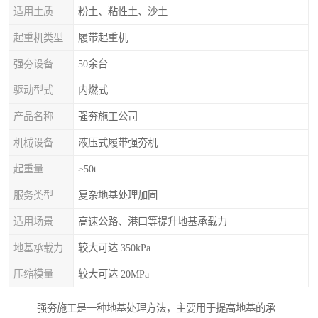
适用土质
粉土、粘性土、沙土
起重机类型
履带起重机
强夯设备
50余台
驱动型式
内燃式
产品名称
强夯施工公司
机械设备
液压式履带强夯机
起重量
≥50t
服务类型
复杂地基处理加固
适用场景
高速公路、港口等提升地基承载力
地基承载力特征值
较大可达 350kPa
压缩模量
较大可达 20MPa
强夯施工是一种地基处理方法，主要用于提高地基的承