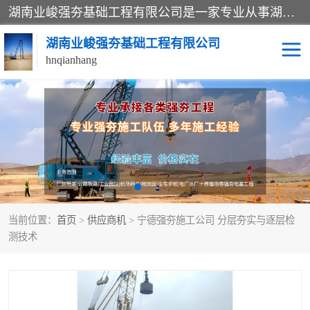
湖南业峻强夯基础工程有限公司是一家专业从事湖南强夯基础工程、强夯机租赁，地基处理的施工单位。业务覆盖：湖南、广东，江西等地。可承接1000KN.m-25000KN.m强夯（置换）工程。公司创始人是国内较早期从事强夯施工的建设者，经过多年的一步一个脚印的发展，在行业内具有较高的度和良好的口碑。
湖南业峻强夯基础工程有限公司
hnqianhang
强夯施工案例
强夯机租赁
强夯施工工程
强夯施工队伍
强夯队伍
当前位置：
首页
>
供应商机
> 宁德强夯施工公司 分层夯实与逐层检
测技术