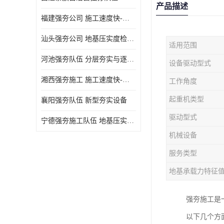
产品描述
福建强夯公司 施工速度快-施耐用性强
汕头强夯公司 地基压实度检测方法与标准
适用范围
河池强夯队伍 分层夯实与逐层检测技术
设备驱动型式
湘西强夯施工 施工速度快-施耐用性强
工作角度
起重机类型
襄阳强夯队伍 新型夯实设备
驱动型式
宁德强夯施工队伍 地基压实度检测方法与标准
机械设备
服务类型
地基承载力特征
强夯施工是
以下几个方