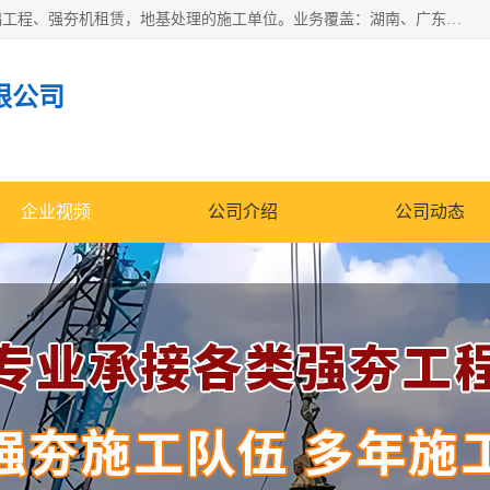
湖南业峻强夯基础工程有限公司是一家专业从事湖南强夯基础工程、强夯机租赁，地基处理的施工单位。业务覆盖：湖南、广东，江西等地。可承接1000KN.m-25000KN.m强夯（置换）工程。公司创始人是国内较早期从事强夯施工的建设者，经过多年的一步一个脚印的发展，在行业内具有较高的度和良好的口碑。
限公司
企业视频
公司介绍
公司动态