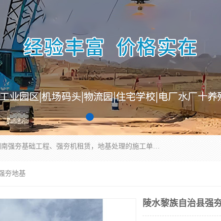
湖南业峻强夯基础工程有限公司是一家专业从事湖南强夯基础工程、强夯机租赁，地基处理的施工单位。业务覆盖：湖南、广东，江西等地。可承接1000KN.m-25000KN.m强夯（置换）工程。公司创始人是国内较早期从事强夯施工的建设者，经过多年的一步一个脚印的发展，在行业内具有较高的度和良好的口碑。
 强夯地基
陵水黎族自治县强夯