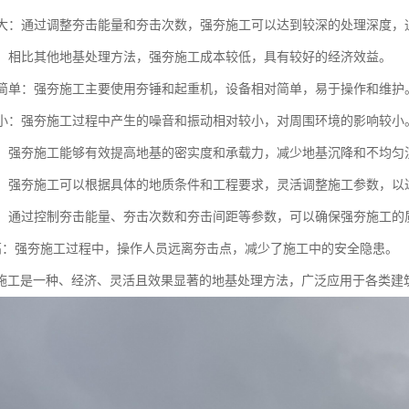
深度大：通过调整夯击能量和夯击次数，强夯施工可以达到较深的处理深度，通
性好：相比其他地基处理方法，强夯施工成本较低，具有较好的经济效益。
设备简单：强夯施工主要使用夯锤和起重机，设备相对简单，易于操作和维护
影响小：强夯施工过程中产生的噪音和振动相对较小，对周围环境的影响较小
显著：强夯施工能够有效提高地基的密实度和承载力，减少地基沉降和不均匀
性强：强夯施工可以根据具体的地质条件和工程要求，灵活调整施工参数，以
可控：通过控制夯击能量、夯击次数和夯击间距等参数，可以确保强夯施工的
全性高：强夯施工过程中，操作人员远离夯击点，减少了施工中的安全隐患。
施工是一种、经济、灵活且效果显著的地基处理方法，广泛应用于各类建