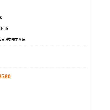
方米
浏阳市
治县强夯施工队伍
3580