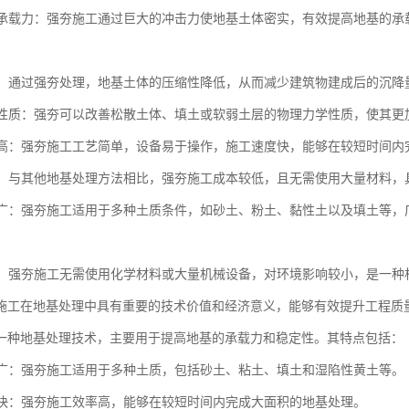
地基承载力：强夯施工通过巨大的冲击力使地基土体密实，有效提高地基的
沉降：通过强夯处理，地基土体的压缩性降低，从而减少建筑物建成后的沉
土体性质：强夯可以改善松散土体、填土或软弱土层的物理力学性质，使其
效率高：强夯施工工艺简单，设备易于操作，施工速度快，能够在较短时间
性好：与其他地基处理方法相比，强夯施工成本较低，且无需使用大量材料
范围广：强夯施工适用于多种土质条件，如砂土、粉土、黏性土以及填土等
性好：强夯施工无需使用化学材料或大量机械设备，对环境影响较小，是一
施工在地基处理中具有重要的技术价值和经济意义，能够有效提升工程质
一种地基处理技术，主要用于提高地基的承载力和稳定性。其特点包括：
范围广：强夯施工适用于多种土质，包括砂土、粘土、填土和湿陷性黄土等。
速度快：强夯施工效率高，能够在较短时间内完成大面积的地基处理。