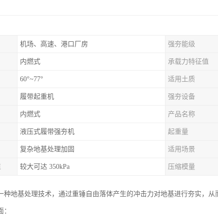
机场、高速、港口厂房
强夯能级
内燃式
承载力特征值
60°~77°
适用土质
履带起重机
强夯设备
内燃式
产品名称
液压式履带强夯机
起重量
复杂地基处理加固
适用场景
值
较大可达 350kPa
压缩模量
一种地基处理技术，通过重锤自由落体产生的冲击力对地基进行夯实，从
面：