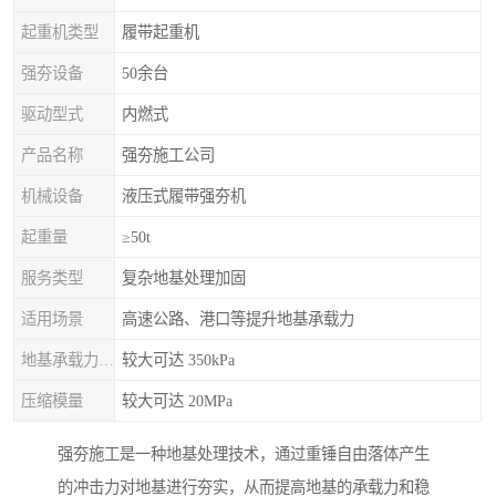
起重机类型
履带起重机
强夯设备
50余台
驱动型式
内燃式
产品名称
强夯施工公司
机械设备
液压式履带强夯机
起重量
≥50t
服务类型
复杂地基处理加固
适用场景
高速公路、港口等提升地基承载力
地基承载力特征值
较大可达 350kPa
压缩模量
较大可达 20MPa
强夯施工是一种地基处理技术，通过重锤自由落体产生
的冲击力对地基进行夯实，从而提高地基的承载力和稳