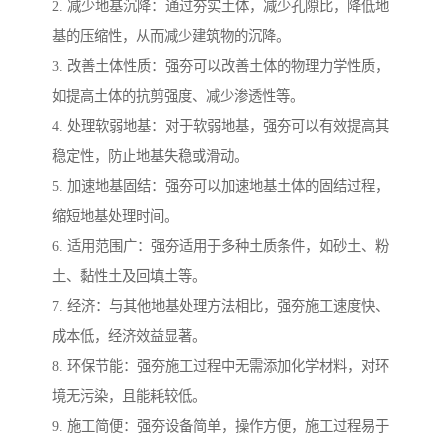
2. 减少地基沉降：通过夯实土体，减少孔隙比，降低地
基的压缩性，从而减少建筑物的沉降。
3. 改善土体性质：强夯可以改善土体的物理力学性质，
如提高土体的抗剪强度、减少渗透性等。
4. 处理软弱地基：对于软弱地基，强夯可以有效提高其
稳定性，防止地基失稳或滑动。
5. 加速地基固结：强夯可以加速地基土体的固结过程，
缩短地基处理时间。
6. 适用范围广：强夯适用于多种土质条件，如砂土、粉
土、黏性土及回填土等。
7. 经济：与其他地基处理方法相比，强夯施工速度快、
成本低，经济效益显著。
8. 环保节能：强夯施工过程中无需添加化学材料，对环
境无污染，且能耗较低。
9. 施工简便：强夯设备简单，操作方便，施工过程易于