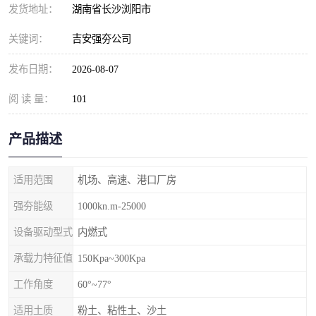
发货地址：
湖南省长沙浏阳市
关键词：
吉安强夯公司
发布日期：
2026-08-07
阅 读 量：
101
产品描述
适用范围
机场、高速、港口厂房
强夯能级
1000kn.m-25000
设备驱动型式
内燃式
承载力特征值
150Kpa~300Kpa
工作角度
60°~77°
适用土质
粉土、粘性土、沙土