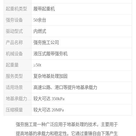
起重机类型
履带起重机
强夯设备
50余台
驱动型式
内燃式
产品名称
强夯施工公司
机械设备
液压式履带强夯机
起重量
≥50t
服务类型
复杂地基处理加固
适用场景
高速公路、港口等提升地基承载力
地基承载力特征值
较大可达 350kPa
压缩模量
较大可达 20MPa
强夯施工是一种广泛应用于地基处理的技术，主要用于
提高地基的承载力和稳定性。它通过重锤自由下落产生