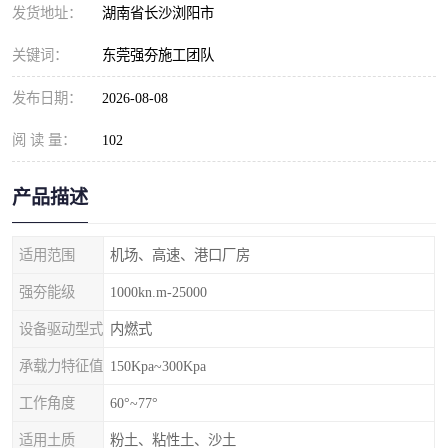
发货地址：
湖南省长沙浏阳市
关键词：
东莞强夯施工团队
发布日期：
2026-08-08
阅 读 量：
102
产品描述
适用范围
机场、高速、港口厂房
强夯能级
1000kn.m-25000
设备驱动型式
内燃式
承载力特征值
150Kpa~300Kpa
工作角度
60°~77°
适用土质
粉土、粘性土、沙土