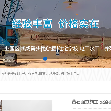
湖南业峻强夯基础工程有限公司是一家专业从事湖南强夯基础工程、强夯机租赁，地基处理的施工单位。业务覆盖：湖南、广东，江西等地。可承接1000KN.m-25000KN.m强夯（置换）工程。公司创始人是国内较早期从事强夯施工的建设者，经过多年的一步一个脚印的发展，在行业内具有较高的度和良好的口碑。
黄石强夯施工 公路