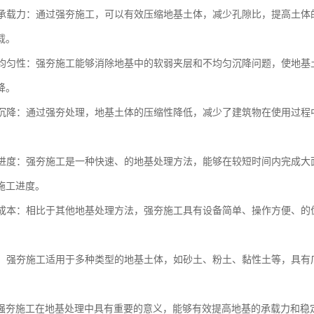
地基承载力：通过强夯施工，可以有效压缩地基土体，减少孔隙比，提高土
载。
地基均匀性：强夯施工能够消除地基中的软弱夹层和不均匀沉降问题，使地
降。
地基沉降：通过强夯处理，地基土体的压缩性降低，减少了建筑物在使用过
施工进度：强夯施工是一种快速、的地基处理方法，能够在较短时间内完成
施工进度。
工程成本：相比于其他地基处理方法，强夯施工具有设备简单、操作方便、
性强：强夯施工适用于多种类型的地基土体，如砂土、粉土、黏性土等，具
强夯施工在地基处理中具有重要的意义，能够有效提高地基的承载力和稳