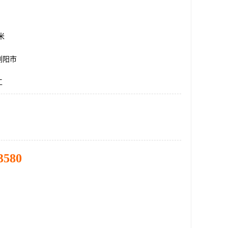
方米
浏阳市
工
3580