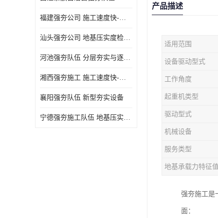
产品描述
福建强夯公司 施工速度快-施耐用性强
汕头强夯公司 地基压实度检测方法与标准
适用范围
河池强夯队伍 分层夯实与逐层检测技术
设备驱动型式
湘西强夯施工 施工速度快-施耐用性强
工作角度
起重机类型
襄阳强夯队伍 新型夯实设备
驱动型式
宁德强夯施工队伍 地基压实度检测方法与标准
机械设备
服务类型
地基承载力特征
强夯施工是
面：