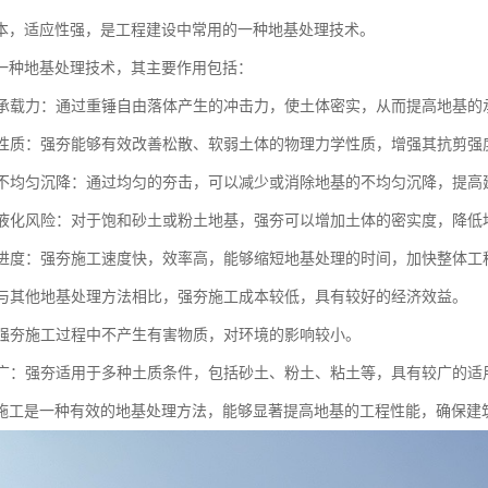
本，适应性强，是工程建设中常用的一种地基处理技术。
一种地基处理技术，其主要作用包括：
地基承载力：通过重锤自由落体产生的冲击力，使土体密实，从而提高地基
土体性质：强夯能够有效改善松散、软弱土体的物理力学性质，增强其抗剪强
地基不均匀沉降：通过均匀的夯击，可以减少或消除地基的不均匀沉降，提
地基液化风险：对于饱和砂土或粉土地基，强夯可以增加土体的密实度，降
施工进度：强夯施工速度快，效率高，能够缩短地基处理的时间，加快整体工
性：与其他地基处理方法相比，强夯施工成本较低，具有较好的经济效益。
性：强夯施工过程中不产生有害物质，对环境的影响较小。
范围广：强夯适用于多种土质条件，包括砂土、粉土、粘土等，具有较广的适
施工是一种有效的地基处理方法，能够显著提高地基的工程性能，确保建