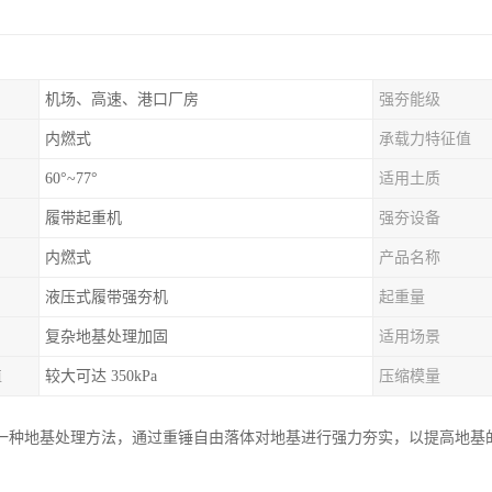
机场、高速、港口厂房
强夯能级
内燃式
承载力特征值
60°~77°
适用土质
履带起重机
强夯设备
内燃式
产品名称
液压式履带强夯机
起重量
复杂地基处理加固
适用场景
值
较大可达 350kPa
压缩模量
一种地基处理方法，通过重锤自由落体对地基进行强力夯实，以提高地基