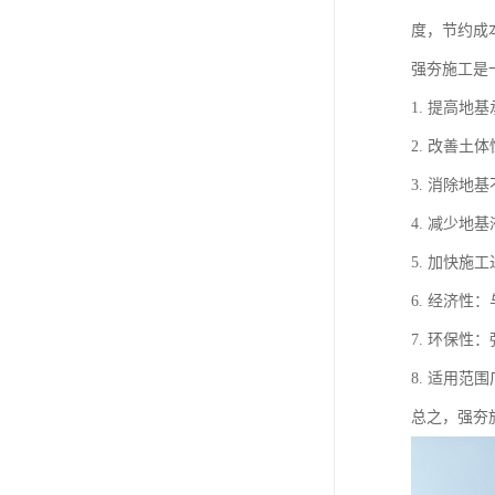
度，节约成
强夯施工是
1. 提高
2. 改善
3. 消除
4. 减少
5. 加快
6. 经济
7. 环保
8. 适用
总之，强夯