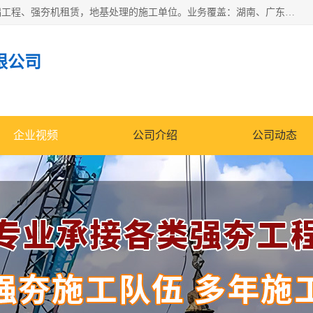
湖南业峻强夯基础工程有限公司是一家专业从事湖南强夯基础工程、强夯机租赁，地基处理的施工单位。业务覆盖：湖南、广东，江西等地。可承接1000KN.m-25000KN.m强夯（置换）工程。公司创始人是国内较早期从事强夯施工的建设者，经过多年的一步一个脚印的发展，在行业内具有较高的度和良好的口碑。
限公司
企业视频
公司介绍
公司动态