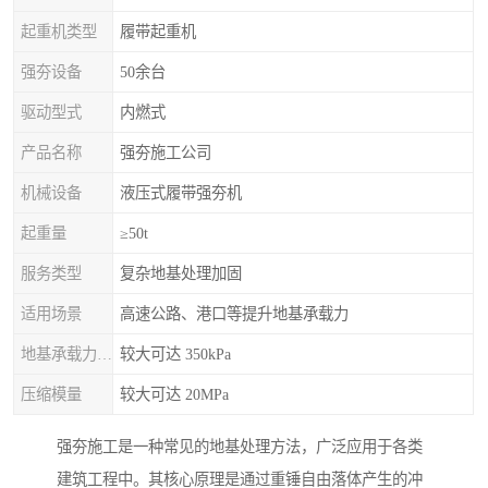
起重机类型
履带起重机
强夯设备
50余台
驱动型式
内燃式
产品名称
强夯施工公司
机械设备
液压式履带强夯机
起重量
≥50t
服务类型
复杂地基处理加固
适用场景
高速公路、港口等提升地基承载力
地基承载力特征值
较大可达 350kPa
压缩模量
较大可达 20MPa
强夯施工是一种常见的地基处理方法，广泛应用于各类
建筑工程中。其核心原理是通过重锤自由落体产生的冲