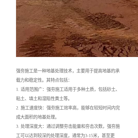
强夯施工是一种地基处理技术，主要用于提高地基的承
载力和稳定性。其特点包括：
1. 适用范围广：强夯施工适用于多种土质，包括砂土、
粘土、填土和湿陷性黄土等。
2. 施工速度快：强夯施工效率高，能够在较短时间内完
成大面积的地基处理。
3. 处理深度大：通过调整夯击能量和夯击次数，强夯施
工可以达到较深的处理深度，通常为3-15米，甚至更