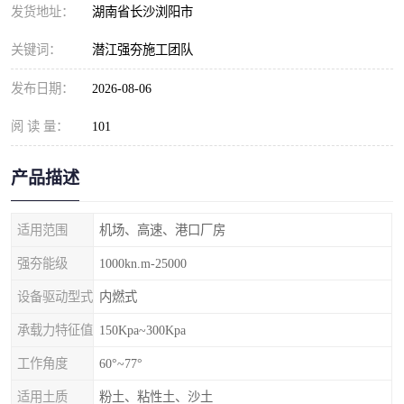
发货地址：
湖南省长沙浏阳市
关键词：
潜江强夯施工团队
发布日期：
2026-08-06
阅 读 量：
101
产品描述
适用范围
机场、高速、港口厂房
强夯能级
1000kn.m-25000
设备驱动型式
内燃式
承载力特征值
150Kpa~300Kpa
工作角度
60°~77°
适用土质
粉土、粘性土、沙土