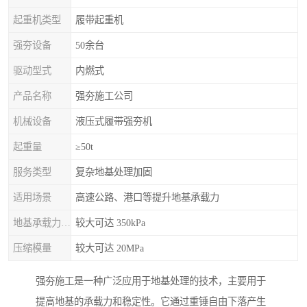
起重机类型
履带起重机
强夯设备
50余台
驱动型式
内燃式
产品名称
强夯施工公司
机械设备
液压式履带强夯机
起重量
≥50t
服务类型
复杂地基处理加固
适用场景
高速公路、港口等提升地基承载力
地基承载力特征值
较大可达 350kPa
压缩模量
较大可达 20MPa
强夯施工是一种广泛应用于地基处理的技术，主要用于
提高地基的承载力和稳定性。它通过重锤自由下落产生