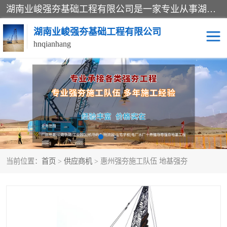
湖南业峻强夯基础工程有限公司是一家专业从事湖南强夯基础工程、强夯机租赁，地基处理的施工单位。业务覆盖：湖南、广东，江西等地。可承接1000KN.m-25000KN.m强夯（置换）工程。公司创始人是国内较早期从事强夯施工的建设者，经过多年的一步一个脚印的发展，在行业内具有较高的度和良好的口碑。
湖南业峻强夯基础工程有限公司
hnqianhang
强夯施工案例
强夯机租赁
强夯施工工程
强夯施工队伍
强夯队伍
当前位置：
首页
>
供应商机
> 惠州强夯施工队伍 地基强夯