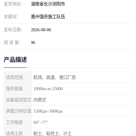
发货地址：
湖南省长沙浏阳市
关键词：
惠州强夯施工队伍
发布日期：
2026-08-06
阅 读 量：
96
产品描述
适用范围
机场、高速、港口厂房
强夯能级
1000kn.m-25000
设备驱动型式
内燃式
承载力特征值
150Kpa~300Kpa
工作角度
60°~77°
适用土质
粉土、粘性土、沙土