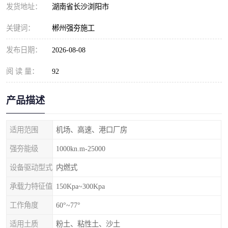
发货地址：
湖南省长沙浏阳市
关键词：
郴州强夯施工
发布日期：
2026-08-08
阅 读 量：
92
产品描述
适用范围
机场、高速、港口厂房
强夯能级
1000kn.m-25000
设备驱动型式
内燃式
承载力特征值
150Kpa~300Kpa
工作角度
60°~77°
适用土质
粉土、粘性土、沙土