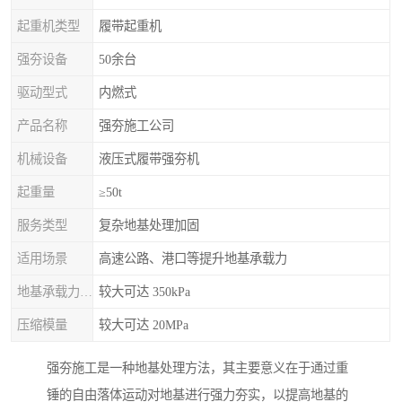
起重机类型
履带起重机
强夯设备
50余台
驱动型式
内燃式
产品名称
强夯施工公司
机械设备
液压式履带强夯机
起重量
≥50t
服务类型
复杂地基处理加固
适用场景
高速公路、港口等提升地基承载力
地基承载力特征值
较大可达 350kPa
压缩模量
较大可达 20MPa
强夯施工是一种地基处理方法，其主要意义在于通过重
锤的自由落体运动对地基进行强力夯实，以提高地基的