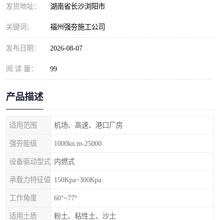
发货地址：
湖南省长沙浏阳市
关键词：
福州强夯施工公司
发布日期：
2026-08-07
阅 读 量：
99
产品描述
适用范围
机场、高速、港口厂房
强夯能级
1000kn.m-25000
设备驱动型式
内燃式
承载力特征值
150Kpa~300Kpa
工作角度
60°~77°
适用土质
粉土、粘性土、沙土