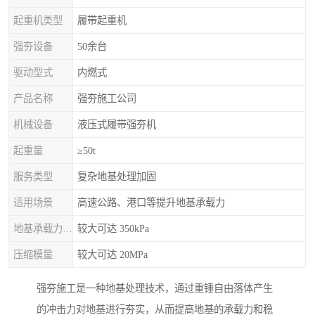
起重机类型
履带起重机
强夯设备
50余台
驱动型式
内燃式
产品名称
强夯施工公司
机械设备
液压式履带强夯机
起重量
≥50t
服务类型
复杂地基处理加固
适用场景
高速公路、港口等提升地基承载力
地基承载力特征值
较大可达 350kPa
压缩模量
较大可达 20MPa
强夯施工是一种地基处理技术，通过重锤自由落体产生
的冲击力对地基进行夯实，从而提高地基的承载力和稳